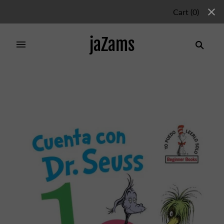
Cart
(
0
)
jaZams
Home
/
Products
/
CUENTA CON DR SEUSS 123