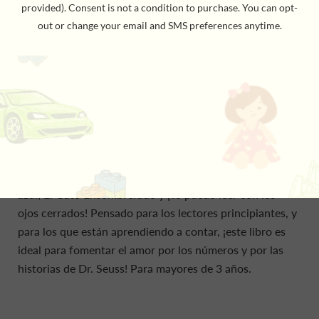
Fish; The Cat in the Hat, and I Can Read with My Eyes
Shut! Great for the earliest reader—and beginning
counter—it’s perfect for nurturing a love of numbers
and of Dr. Seuss! For ages 3 and up. -- ¡Un libro para
aprender a contar, en español y rimado, creado por Dr.
Seuss e ilustrado con dibujos de sus libros! ¡Cuenta con
Dr. Seuss y aprende los números mientras te diviertes!
Este sencillo y rítmico riff acerca de contar está
ilustrado con los dibujos de algunos de sus libros más
queridos, entre otros: Un pez, dos peces, pez rojo, pez
azul; El Gato Ensombrerado y ¡Yo puedo leer con los
ojos cerrados! Pensado para los lectores principiantes, y
para los que están aprendiendo a contar, ¡este libro es
ideal para fomentar el amor por los números y por las
historias de Dr. Seuss! Para mayores de 3 años.